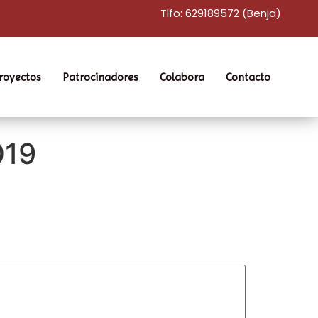
Tlfo: 629189572 (Benja)
royectos
Patrocinadores
Colabora
Contacto
019